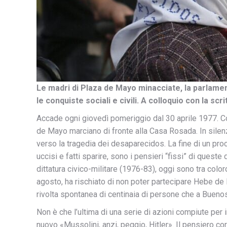
Le madri di Plaza de Mayo minacciate, la parlament
le conquiste sociali e civili. A colloquio con la scr
Accade ogni giovedì pomeriggio dal 30 aprile 1977. Con
de Mayo marciano di fronte alla Casa Rosada. In silenzi
verso la tragedia dei desaparecidos. La fine di un proces
uccisi e fatti sparire, sono i pensieri “fissi” di ques
dittatura civico-militare (1976-83), oggi sono tra colo
agosto, ha rischiato di non poter partecipare Hebe de B
rivolta spontanea di centinaia di persone che a Bueno
Non è che l’ultima di una serie di azioni compiute per im
nuovo «Mussolini, anzi, peggio, Hitler». Il pensiero co