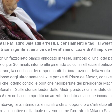
are Milagro Sala agli arresti. Licenziamenti e tagli al wel
ittrice argentina, autrice de I vent’anni di Luz e di All’improvv
 un fazzoletto bianco annodato in testa, simbolo di una lotta pac
o, per 30 minuti, intorno alla piramide su cui si affaccia il pala
so, la condanna dei responsabili, la ricostruzione della verità, la m
te donne oggi ultraottantenni. «Le pazze di Plaza de Mayo», così ve
ro che lottano contro le politiche neoliberiste del presidente Macr
onafini. Sulla storica leader delle Madri pendeva un mandato di ca
s Aires ne hanno impedito un arresto fondato su accuse inconsist
bavagliare, intimidire, annichilire chi si oppone o è d’intralcio al
rre a iniziative dell’attuale governo come l’arresto di Milagro Sal