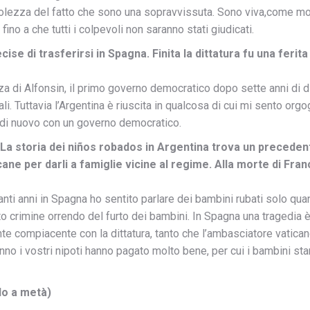
ezza del fatto che sono una sopravvissuta. Sono viva,come molt
ino a che tutti i colpevoli non saranno stati giudicati.
cise di trasferirsi in Spagna. Finita la dittatura fu una fer
nza di Alfonsin, il primo governo democratico dopo sette anni di di
i. Tuttavia l’Argentina è riuscita in qualcosa di cui mi sento org
e di nuovo con un governo democratico.
La storia dei niños robados in Argentina trova un precedent
bblicane per darli a famiglie vicine al regime. Alla morte di 
anti anni in Spagna ho sentito parlare dei bambini rubati solo qu
crimine orrendo del furto dei bambini. In Spagna una tragedia è
te compiacente con la dittatura, tanto che l’ambasciatore vatica
nno i vostri nipoti hanno pagato molto bene, per cui i bambini st
lo a metà)