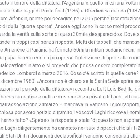
to il terrore della dittatura, l’Argentina è quello in cui una volta 
inata dalle leggi di Punto final (1986) e Obediencia debida (1987
sore Alfonsin, norme poi decadute nel 2005 perché incostituzionali
di della “guerra sporca”. Ancora oggi sono in corso molti process
uarda la verità sulla sorte di quasi 30mila desaparecidos. Dove s
mande in troppi casi senza risposta. Molti dei tasselli che mancan
e Americhe a Panama ha formato 60mila militari sudamericani, iniz
da papa, ha espresso a più riprese l’intenzione di aprire alla consu
 catalogazione in atto e si prevede che possa essere completato 
derico Lombardi a marzo 2016. Cosa c’è scritto in quelle carte? C
 dicembre 1980. «Ancora non è chiaro se la Santa Sede aprirà sol
ioni sul periodo della dittatura» racconta a Left Luis Badilla, dir
iocesi argentine e nella corrispondenza privata di Laghi. «Il nun
all’associazione 24marzo – mandava in Vaticano i suoi rapporti 
 chiesa per avere notizie e tramite i vescovi Laghi riceveva i nom
e hanno fatto? «Spesso la risposta è stata “di questo non sappiamo 
che Laghi diligentemente ha annotato nei suoi dispacci ufficiali.
gli Stati Uniti i documenti declassificati vengono consegnati all