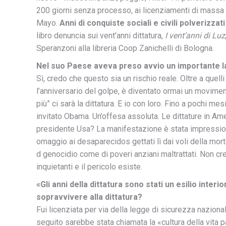
200 giorni senza processo, ai licenziamenti di massa ne
Mayo.
Anni di conquiste sociali e civili polverizz
libro denuncia sui vent’anni dittatura,
I vent’anni di Luz
Speranzoni alla libreria Coop Zanichelli di Bologna.
Nel suo Paese aveva preso avvio un importante la
Sì, credo che questo sia un rischio reale. Oltre a quelli
l’anniversario del golpe, è diventato ormai un moviment
più” ci sarà la dittatura. E io con loro. Fino a pochi
invitato Obama. Un’offesa assoluta. Le dittature in Amer
presidente Usa? La manifestazione è stata impressionan
omaggio ai desaparecidos gettati lì dai voli della mor
d genocidio come di poveri anziani maltrattati. Non c
inquietanti e il pericolo esiste.
«Gli anni della dittatura sono stati un esilio interi
sopravvivere alla dittatura?
Fui licenziata per via della legge di sicurezza nazion
seguito sarebbe stata chiamata la «cultura della vita p