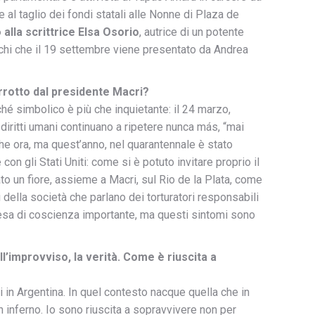
al taglio dei fondi statali alle Nonne di Plaza de
alla scrittrice Elsa Osorio
, autrice di un potente
hi che il 19 settembre viene presentato da Andrea
rrotto dal presidente Macri?
enché simbolico è più che inquietante: il 24 marzo,
diritti umani continuano a ripetere nunca más, “mai
che ora, ma quest’anno, nel quarantennale è stato
on gli Stati Uniti: come si è potuto invitare proprio il
o un fiore, assieme a Macri, sul Rio de la Plata, come
della società che parlano dei torturatori responsabili
resa di coscienza importante, ma questi sintomi sono
All’improvviso, la verità. Come è riuscita a
 in Argentina. In quel contesto nacque quella che in
n inferno. Io sono riuscita a sopravvivere non per