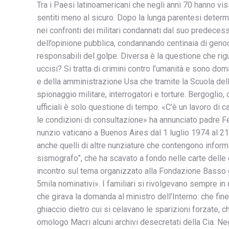
Tra i Paesi latinoamericani che negli anni 70 hanno vissu
sentiti meno al sicuro. Dopo la lunga parentesi determ
nei confronti dei militari condannati dal suo predeces
dell’opinione pubblica, condannando centinaia di genoci
responsabili del golpe. Diversa è la questione che rig
uccisi? Si tratta di crimini contro l’umanità e sono do
e della amministrazione Usa che tramite la Scuola dell
spionaggio militare, interrogatori e torture. Bergoglio, 
ufficiali è solo questione di tempo. «C’è un lavoro di
le condizioni di consultazione» ha annunciato padre Fe
nunzio vaticano a Buenos Aires dal 1 luglio 1974 al 21
anche quelli di altre nunziature che contengono informaz
sismografo”, che ha scavato a fondo nelle carte delle d
incontro sul tema organizzato alla Fondazione Basso d
5mila nominativi». I familiari si rivolgevano sempre in
che girava la domanda al ministro dell’Interno: che fin
ghiaccio dietro cui si celavano le sparizioni forzate, 
omologo Macri alcuni archivi desecretati della Cia. Ne