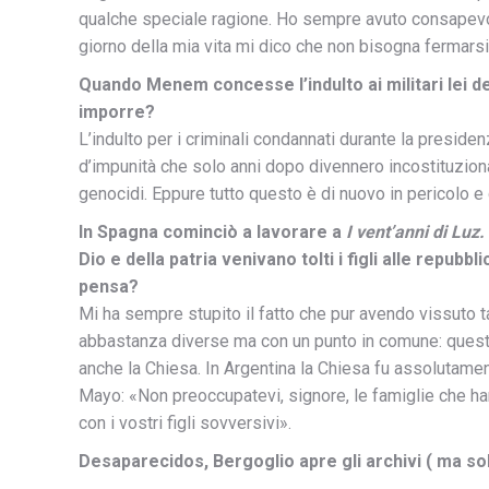
qualche speciale ragione. Ho sempre avuto consapevol
giorno della mia vita mi dico che non bisogna fermarsi f
Quando Menem concesse l’indulto ai militari lei de
imporre?
L’indulto per i criminali condannati durante la preside
d’impunità che solo anni dopo divennero incostituzional
genocidi. Eppure tutto questo è di nuovo in pericolo 
In Spagna cominciò a lavorare a
I vent’anni di Luz.
Dio e della patria venivano tolti i figli alle repu
pensa?
Mi ha sempre stupito il fatto che pur avendo vissuto t
abbastanza diverse ma con un punto in comune: questo 
anche la Chiesa. In Argentina la Chiesa fu assolutamen
Mayo: «Non preoccupatevi, signore, le famiglie che ha
con i vostri figli sovversivi».
Desaparecidos, Bergoglio apre gli archivi ( ma so