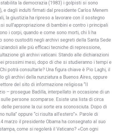
ristabilita la democrazia (1983) i golpisti si sono
), e dagli indulti firmati dal presidente Carlos Menem
, la giustizia ha ripreso a lavorare con il sostegno
i sull’appropriazione di bambini e contro i principali
ono i corpi, quando e come sono morti, chi li ha
o sono custoditi negli archivi segreti della Santa Sede
iandoli alle più efficaci tecniche di repressione,
ltazione gli archivi vaticani. Stando alle dichiarazioni
nei prossimi mesi, dopo di che si studieranno i tempi e
hi potrà consultarle? Una figura chiave è Pio Laghi, il
o gli archivi della nunziatura a Buenos Aires, oppure
ettore del sito di informazione religiosa “Il
zio – prosegue Badilla, interpellato in occasione di un
sulle persone scomparse. Esiste una lista di circa
i delle persone la cui sorte era sconosciuta. Dopo di
nulla” oppure “ci risulta all’estero”». Parole di
 Il 24 marzo il presidente Obama ha consegnato al suo
a stampa, come si regolerà il Vaticano? «Con ogni