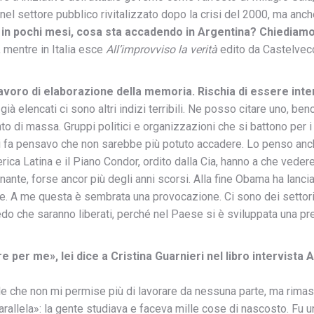
l settore pubblico rivitalizzato dopo la crisi del 2000, ma anche 
ati in pochi mesi, cosa sta accadendo in Argentina? Chiediamo 
, mentre in Italia esce
All’improvviso la verità
edito da Castelvecc
voro di elaborazione della memoria. Rischia di essere inte
 già elencati ci sono altri indizi terribili. Ne posso citare uno, b
o di massa. Gruppi politici e organizzazioni che si battono per i 
 mesi fa pensavo che non sarebbe più potuto accadere. Lo penso an
ica Latina e il Piano Condor, ordito dalla Cia, hanno a che vedere c
te, forse ancor più degli anni scorsi. Alla fine Obama ha lanciat
te. A me questa è sembrata una provocazione. Ci sono dei settori 
redo che saranno liberati, perché nel Paese si è sviluppata una p
ore per me», lei dice a Cristina Guarnieri nel libro intervista 
ale che non mi permise più di lavorare da nessuna parte, ma rimasi
arallela»: la gente studiava e faceva mille cose di nascosto. Fu u