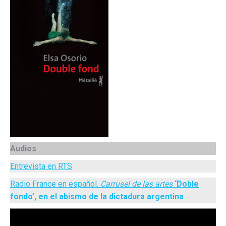
Audios
Entrevista en RTS
Radio France en español.
Carrusel de las artes
‘Doble
fondo’, en el abismo de la dictadura argentina