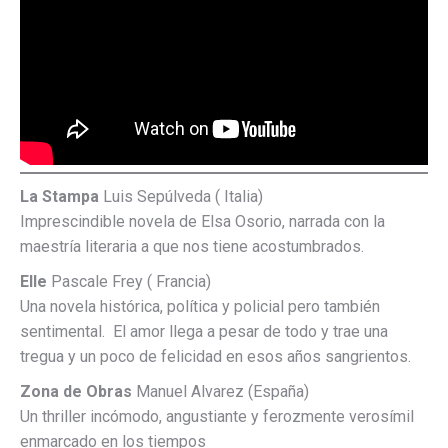
La Stampa
Luis Sepúlveda ( Italia)
Imprescindible novela de Elsa Osorio, narrada con la
maestría literaria a que nos tiene acostumbrados.
Elle
Pascale Frey ( Francia)
Una novela histórica, política y policial pero también
sentimental. El amor llega a pesar de todo y trae una
tregua y un poco de felicidad en esos años sangrientos.
Zona de Obras
Manuel Alvarez (España)
Un thriller incómodo, angustiante y ferozmente verosímil
enmarcado en los tiempos