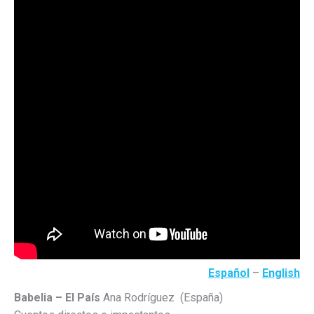
Español
–
English
Babelia – El País
Ana Rodríguez
(España)