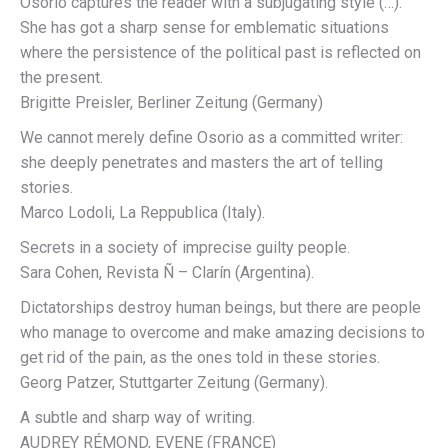
Osorio captures the reader with a subjugating style (…).
She has got a sharp sense for emblematic situations
where the persistence of the political past is reflected on
the present.
Brigitte Preisler, Berliner Zeitung (Germany)
We cannot merely define Osorio as a committed writer:
she deeply penetrates and masters the art of telling
stories.
Marco Lodoli, La Reppublica (Italy).
Secrets in a society of imprecise guilty people.
Sara Cohen, Revista Ñ – Clarín (Argentina).
Dictatorships destroy human beings, but there are people
who manage to overcome and make amazing decisions to
get rid of the pain, as the ones told in these stories.
Georg Patzer, Stuttgarter Zeitung (Germany).
A subtle and sharp way of writing.
AUDREY RÉMOND, EVENE (FRANCE)