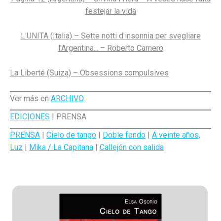
festejar la vida
L'UNITA (Italia) – Sette notti d'insonnia per svegliare
l'Argentina... – Roberto Carnero
La Liberté (Suiza) – Obsessions compulsives
Ver más en
ARCHIVO
.
EDICIONES
| PRENSA
PRENSA
|
Cielo de tango
|
Doble fondo
|
A veinte años,
Luz
|
Mika / La Capitana
|
Callejón con salida