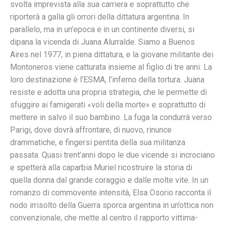
svolta imprevista alla sua carriera e soprattutto che
riporterà a galla gli orrori della dittatura argentina. In
parallelo, ma in un’epoca e in un continente diversi, si
dipana la vicenda di Juana Alurralde. Siamo a Buenos
Aires nel 1977, in piena dittatura, e la giovane militante dei
Montoneros viene catturata insieme al figlio di tre anni. La
loro destinazione è l’ESMA, l’inferno della tortura. Juana
resiste e adotta una propria strategia, che le permette di
sfuggire ai famigerati «voli della morte» e soprattutto di
mettere in salvo il suo bambino. La fuga la condurrà verso
Parigi, dove dovrà affrontare, di nuovo, rinunce
drammatiche, e fingersi pentita della sua militanza
passata. Quasi trent’anni dopo le due vicende si incrociano
e spetterà alla caparbia Muriel ricostruire la storia di
quella donna dal grande coraggio e dalle molte vite. In un
romanzo di commovente intensità, Elsa Osorio racconta il
nodo irrisolto della Guerra sporca argentina in un’ottica non
convenzionale, che mette al centro il rapporto vittima-